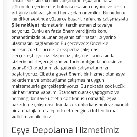
Takdir edersiniz ki nakil çalışmaları eşyaların hasar
görmeden yerine ulaştırılması esasına dayanır ve tercih
ettiğiniz nakliyat şirketi her açıdan önemlidir. Bu nedenle
kendi konseptinde yüzlerce başarılı referans çalışmasıyla
Şile nakliyat
hizmetlerini tercih etmenizi tavsiye
ediyoruz. Çünkü en fazla önem verdiğimiz konu
emanetimizde bulunan eşyanın sıfır hasar ile yerine
ulaşmasını sağlamaktır. Bu çerçevede; Öncelikle
adresinizde bir ücretsiz ekspertiz çalışması
gerçekleştiriyoruz. ekspertiz çalışması sonrasında
sizlerin belirleyeceği gün ve tarih aralığında adresinize
asansörlü araçlarımızla gelerek çalışmalarımızı
başlatıyoruz. Elbette gayet önemli bir hizmet olan eşya
paketleme ve ambalajlama çalışmasını uygun
malzemelerle gerçekleştiriyoruz. Bu noktada çok küçük
bir hatırlatma yapalım. Standart olarak yaptığımız ve
herhangi bir ilave ücretin söz konusu olmadığı eşya
paketleme çalışması dışında çok daha kapsamlı ve ayrıntılı
bir ambalajlama talep edip etmediğinizi lütfen firma
yetkilimize bildiriniz.
Eşya Depolama Hizmetimiz