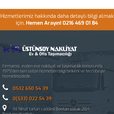
Hizmetlerimiz hakkında daha detaylı bilgi almak
için,
Hemen Arayın! 0216 469 01 84
Firmamız, evden eve nakliyat ve taşımacılık konusunda
1975'den beri üstün hizmetleri bilgi birikimi ve tecrübeyle
hizmetinizdedir.
0532 650 54 39
0(533) 022 54 39
Ali Nihat tarlan caddesi Bostan sokak 20/1