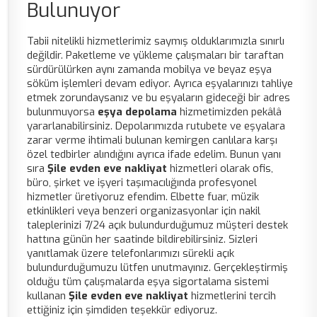
Bulunuyor
Tabii nitelikli hizmetlerimiz saymış olduklarımızla sınırlı
değildir. Paketleme ve yükleme çalışmaları bir taraftan
sürdürülürken aynı zamanda mobilya ve beyaz eşya
söküm işlemleri devam ediyor. Ayrıca eşyalarınızı tahliye
etmek zorundaysanız ve bu eşyaların gideceği bir adres
bulunmuyorsa
eşya depolama
hizmetimizden pekâlâ
yararlanabilirsiniz. Depolarımızda rutubete ve eşyalara
zarar verme ihtimali bulunan kemirgen canlılara karşı
özel tedbirler alındığını ayrıca ifade edelim. Bunun yanı
sıra
Şile evden eve nakliyat
hizmetleri olarak ofis,
büro, şirket ve işyeri taşımacılığında profesyonel
hizmetler üretiyoruz efendim. Elbette fuar, müzik
etkinlikleri veya benzeri organizasyonlar için nakil
taleplerinizi 7/24 açık bulundurduğumuz müşteri destek
hattına günün her saatinde bildirebilirsiniz. Sizleri
yanıtlamak üzere telefonlarımızı sürekli açık
bulundurduğumuzu lütfen unutmayınız. Gerçekleştirmiş
olduğu tüm çalışmalarda eşya sigortalama sistemi
kullanan
Şile evden eve nakliyat
hizmetlerini tercih
ettiğiniz için şimdiden teşekkür ediyoruz.