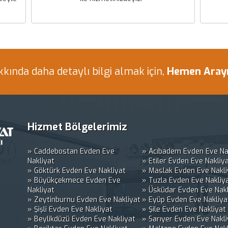
kında daha detaylı bilgi almak için,
Hemen Arayın
Hizmet Bölgelerimiz
» Caddebostan Evden Eve
» Acıbadem Evden Eve Na
Nakliyat
» Etiler Evden Eve Nakliy
» Göktürk Evden Eve Nakliyat
» Maslak Evden Eve Nakli
» Büyükçekmece Evden Eve
» Tuzla Evden Eve Nakliy
Nakliyat
» Üsküdar Evden Eve Nakl
» Zeytinburnu Evden Eve Nakliyat
» Eyüp Evden Eve Nakliya
» Şişli Evden Eve Nakliyat
» Şile Evden Eve Nakliyat
» Beylikdüzü Evden Eve Nakliyat
» Sarıyer Evden Eve Nakli