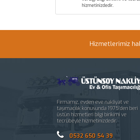
hizmetinizdedir.
Hizmetlerimiz hak
Firmamız, evden eve nakliyat ve
taşımacılık konusunda 1975'den beri
üstün hizmetleri bilgi birikimi ve
tecrübeyle hizmetinizdedir.
0532 650 54 39