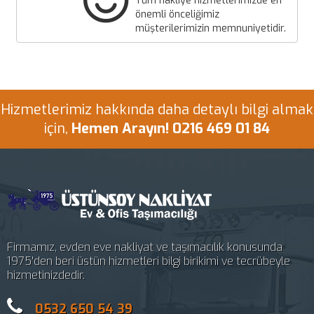
Tüm nakliye hizmetlerimizde en
önemli önceliğimiz
müşterilerimizin memnuniyetidir.
Hizmetlerimiz hakkında daha detaylı bilgi almak
için,
Hemen Arayın! 0216 469 01 84
Firmamız, evden eve nakliyat ve taşımacılık konusunda
1975'den beri üstün hizmetleri bilgi birikimi ve tecrübeyle
hizmetinizdedir.
0532 650 54 39