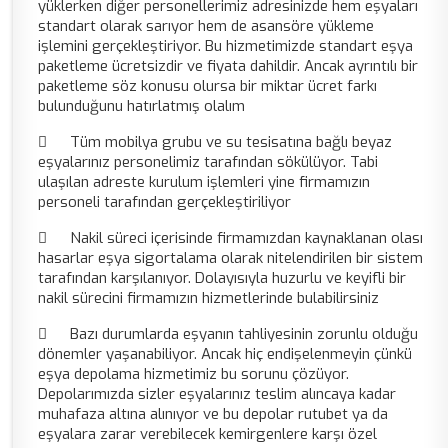
yüklerken diğer personellerimiz adresinizde hem eşyaları
standart olarak sarıyor hem de asansöre yükleme
işlemini gerçekleştiriyor. Bu hizmetimizde standart eşya
paketleme ücretsizdir ve fiyata dahildir. Ancak ayrıntılı bir
paketleme söz konusu olursa bir miktar ücret farkı
bulunduğunu hatırlatmış olalım

Tüm mobilya grubu ve su tesisatına bağlı beyaz
eşyalarınız personelimiz tarafından sökülüyor. Tabi
ulaşılan adreste kurulum işlemleri yine firmamızın
personeli tarafından gerçekleştiriliyor

Nakil süreci içerisinde firmamızdan kaynaklanan olası
hasarlar eşya sigortalama olarak nitelendirilen bir sistem
tarafından karşılanıyor. Dolayısıyla huzurlu ve keyifli bir
nakil sürecini firmamızın hizmetlerinde bulabilirsiniz

Bazı durumlarda eşyanın tahliyesinin zorunlu olduğu
dönemler yaşanabiliyor. Ancak hiç endişelenmeyin çünkü
eşya depolama hizmetimiz bu sorunu çözüyor.
Depolarımızda sizler eşyalarınız teslim alıncaya kadar
muhafaza altına alınıyor ve bu depolar rutubet ya da
eşyalara zarar verebilecek kemirgenlere karşı özel