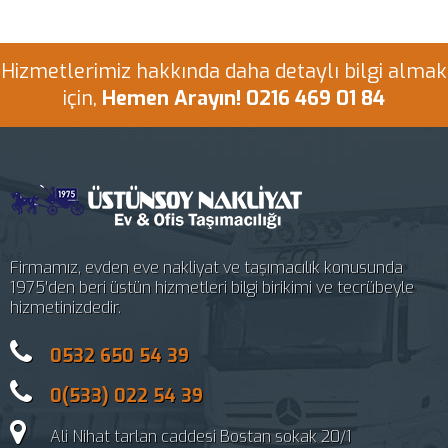
Hizmetlerimiz hakkında daha detaylı bilgi almak
için,
Hemen Arayın! 0216 469 01 84
Firmamız, evden eve nakliyat ve taşımacılık konusunda
1975'den beri üstün hizmetleri bilgi birikimi ve tecrübeyle
hizmetinizdedir.
0532 650 54 39
0(533) 022 54 39
Ali Nihat tarlan caddesi Bostan sokak 20/1