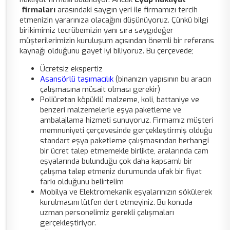
firmaları
arasındaki saygın yeri ile firmamızı tercih
etmenizin yararınıza olacağını düşünüyoruz. Çünkü bilgi
birikimimiz tecrübemizin yanı sıra saygıdeğer
müşterilerimizin kuruluşum açısından önemli bir referans
kaynağı olduğunu gayet iyi biliyoruz. Bu çerçevede;
Ücretsiz ekspertiz
Asansörlü taşımacılık
(binanızın yapısının bu aracın
çalışmasına müsait olması gerekir)
Poliüretan köpüklü malzeme, koli, battaniye ve
benzeri malzemelerle eşya paketleme ve
ambalajlama hizmeti sunuyoruz. Firmamız müşteri
memnuniyeti çerçevesinde gerçekleştirmiş olduğu
standart eşya paketleme çalışmasından herhangi
bir ücret talep etmemekle birlikte, aralarında cam
eşyalarında bulunduğu çok daha kapsamlı bir
çalışma talep etmeniz durumunda ufak bir fiyat
farkı olduğunu belirtelim
Mobilya ve Elektromekanik eşyalarınızın sökülerek
kurulmasını lütfen dert etmeyiniz. Bu konuda
uzman personelimiz gerekli çalışmaları
gerçekleştiriyor.