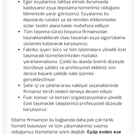
Eğer eşyalarınızı tahliye etmek durumunda
kaldıysanız eşya depolama hizmetimiz olduğunu
bilmenizde yarar görüyoruz. Eşyalarınız bu
depolarda rutubet ya da nemden etkilenmeden
sizler teslim alana kadar muhafaza ediliyor
Tüm taşınma süreci boyunca firmamızdan
kaynaklanabilecek olası hasarları eşya sigortalama
sistemini kullanarak karşılıyoruz.
Fabrika, işyeri, büro ve tüm işletmelere yönelik özel
taşımacılık hizmetlerimizden mutlaka
yararlanmalısınız. Çünkü bu alanda önemli düzeyde
tecrübeye sahibiz ve profesyonel ekibimiz son
derece başarılı şekilde nakil işlemini
gerçekleştiriyor
Şehir içi ve şehirlerarası nakliyat seçeneklerinde
firmamız tercih nedeni olmaya devam ediyor
Fuar, konser ve benzeri organizasyonlara yönelik
özel taşımacılık taleplerinizi profesyonel düzeyde
karşılıyoruz
Elbette firmamızın bu bağlamda daha pek çok farklı
hizmeti bulunuyor ve tüm çalışmalarımız saymış
olduğumuz hizmetlerle sınırlı değildir.
Eyüp evden eve