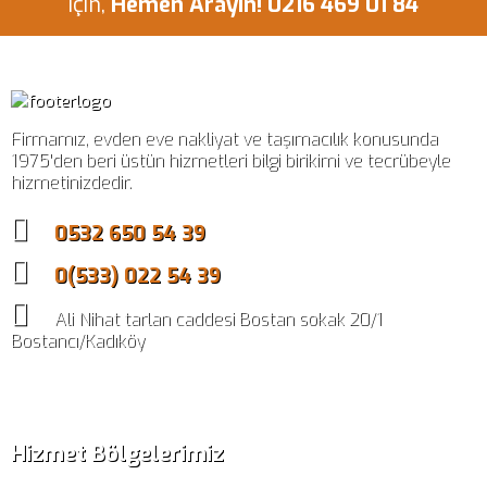
için,
Hemen Arayın! 0216 469 01 84
Firmamız, evden eve nakliyat ve taşımacılık konusunda
1975'den beri üstün hizmetleri bilgi birikimi ve tecrübeyle
hizmetinizdedir.
0532 650 54 39
0(533) 022 54 39
Ali Nihat tarlan caddesi Bostan sokak 20/1
Bostancı/Kadıköy
Hizmet Bölgelerimiz