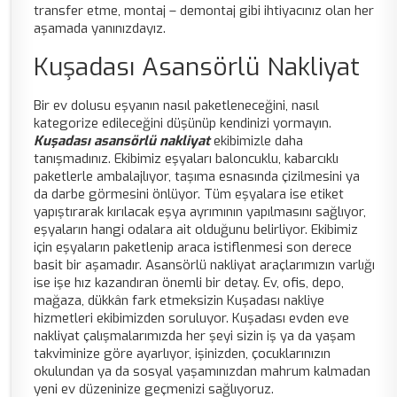
transfer etme, montaj – demontaj gibi ihtiyacınız olan her
aşamada yanınızdayız.
Kuşadası Asansörlü Nakliyat
Bir ev dolusu eşyanın nasıl paketleneceğini, nasıl
kategorize edileceğini düşünüp kendinizi yormayın.
Kuşadası asansörlü nakliya
t
ekibimizle daha
tanışmadınız. Ekibimiz eşyaları baloncuklu, kabarcıklı
paketlerle ambalajlıyor, taşıma esnasında çizilmesini ya
da darbe görmesini önlüyor. Tüm eşyalara ise etiket
yapıştırarak kırılacak eşya ayrımının yapılmasını sağlıyor,
eşyaların hangi odalara ait olduğunu belirliyor. Ekibimiz
için eşyaların paketlenip araca istiflenmesi son derece
basit bir aşamadır. Asansörlü nakliyat
araçlarımızın varlığı
ise işe hız kazandıran önemli bir detay. Ev, ofis, depo,
mağaza, dükkân fark etmeksizin Kuşadası nakliye
hizmetleri ekibimizden soruluyor. Kuşadası evden eve
nakliyat
çalışmalarımızda her şeyi sizin iş ya da yaşam
takviminize göre ayarlıyor, işinizden, çocuklarınızın
okulundan ya da sosyal yaşamınızdan mahrum kalmadan
yeni ev düzeninize geçmenizi sağlıyoruz.