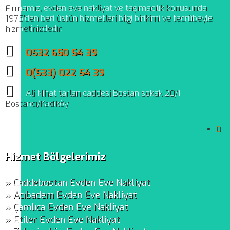
Firmamız, evden eve nakliyat ve taşımacılık konusunda
1975'den beri üstün hizmetleri bilgi birikimi ve tecrübeyle
hizmetinizdedir.
0532 650 54 39
0(533) 022 54 39
Ali Nihat tarlan caddesi Bostan sokak 20/1
Bostancı/Kadıköy
Hizmet Bölgelerimiz
» Caddebostan Evden Eve Nakliyat
» Acıbadem Evden Eve Nakliyat
» Çamlıca Evden Eve Nakliyat
» Etiler Evden Eve Nakliyat