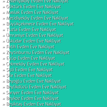
» Zekeriyaköy Evden Eve Nakliyat
» Göktürk Evden Eve Nakliyat
» Maslak Evden Eve Nakliyat
» Mecidiyeköy Evden Eve Nakliyat
» Büyükçekmece Evden Eve Nakliyat
» Tuzla Evden Eve Nakliyat
» Ümraniye Evden Eve Nakliyat
» Üsküdar Evden Eve Nakliyat
» Fatih Evden Eve Nakliyat
» Zeytinburnu Evden Eve Nakliyat
» Eyüp Evden Eve Nakliyat
» Çekmeköy Evden Eve Nakliyat
» Şişli Evden Eve Nakliyat
» Şile Evden Eve Nakliyat
» Beyoğlu Evden Eve Nakliyat
» Beylikdüzü Evden Eve Nakliyat
» Sarıyer Evden Eve Nakliyat
» Beykoz Evden Eve Nakliyat
» Beşiktaş Evden Eve Nakliyat