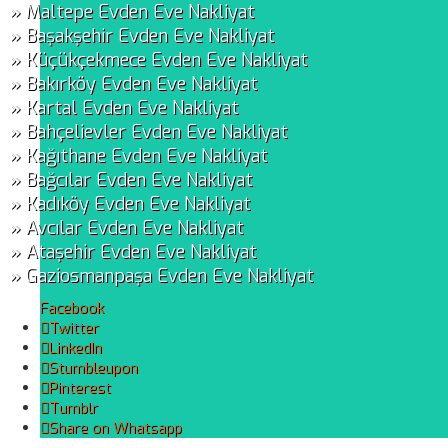
» Maltepe Evden Eve Nakliyat
» Başakşehir Evden Eve Nakliyat
» Küçükçekmece Evden Eve Nakliyat
» Bakırköy Evden Eve Nakliyat
» Kartal Evden Eve Nakliyat
» Bahçelievler Evden Eve Nakliyat
» Kağıthane Evden Eve Nakliyat
» Bağcılar Evden Eve Nakliyat
» Kadıköy Evden Eve Nakliyat
» Avcılar Evden Eve Nakliyat
» Ataşehir Evden Eve Nakliyat
» Gaziosmanpaşa Evden Eve Nakliyat
Facebook
Twitter
LinkedIn
Stumbleupon
Pinterest
Tumblr
Share on Whatsapp