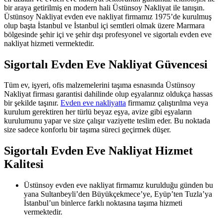
bir araya getirilmiş en modern hali Üstünsoy Nakliyat ile tanışın.
Üstünsoy Nakliyat evden eve nakliyat firmamız 1975’de kurulmuş
olup başta İstanbul ve İstanbul içi semtleri olmak üzere Marmara
bölgesinde şehir içi ve şehir dışı profesyonel ve sigortalı evden eve
nakliyat hizmeti vermektedir.
Sigortalı Evden Eve Nakliyat Güvencesi
Tüm ev, işyeri, ofis malzemelerini taşıma esnasında Üstünsoy
Nakliyat firması garantisi dahilinde olup eşyalarınız oldukça hassas
bir şekilde taşınır.
Evden eve nakliyatta
firmamız çalıştırılma veya
kurulum gerektiren her türlü beyaz eşya, avize gibi eşyaların
kurulumunu yapar ve size çalışır vaziyette teslim eder. Bu noktada
size sadece konforlu bir taşıma süreci geçirmek düşer.
Sigortalı Evden Eve Nakliyat Hizmet
Kalitesi
Üstünsoy evden eve nakliyat firmamız kurulduğu günden bu
yana Sultanbeyli’den Büyükçekmece’ye, Eyüp’ten Tuzla’ya
İstanbul’un binlerce farklı noktasına taşıma hizmeti
vermektedir.