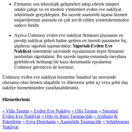
Firmamız son teknolojik gelişmeleri takip ederek müşteri
odaklı çalışır ve en modern yöntemleri evden eve nakliyat
sektöründe gerçekleştirir. Bu sayede asansörlü taşıma hizmeti
müşterilerimiz arasında en çok tercih edilen yöntemlerimizden
sadece biridir.
Ayrıca Üstünsoy evden eve nakliyat firmasını piyasanın en
prestiji nakliyat şirketi haline getiren en önemli parametre hiç
şüphesiz sigortalı taşımacılıktır.
Sigortalı Evden Eve
Nakliyat
sistemimiz sayesinde eşyalarınızın hepsi firmamız
tarafından sigortalanır. Bu sayede taşıma esnasında meydana
gelebilecek herhangi bir kaza durumunda eşyalarınız
Üstünsoy güvencesi ile korunur.
Üstünsoy evden eve nakliyat hizmetine İstanbul’un neresinde
olursanız olun hemen ulaşabilir ve dilerseniz şehir içi veya şehir dışı
nakliye hizmetimizden yararlanabilirsiniz.
Hizmetlerimiz
» Villa Taşıma
» Evden Eve Nakliye
» Ofis Taşıma
» Sigortalı
Evden Eve Nakliyat
» Ofis ve Büro Taşımacılığı
» Ambalaj &
Paketleme
» Eşya Depolama
» Asansörlü Taşımacılık
» Şehirlerarası
Nakliyat