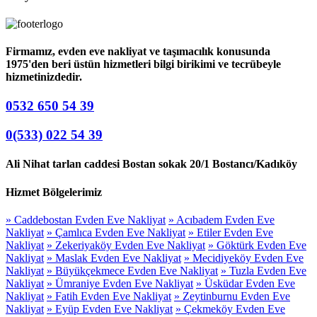
Firmamız, evden eve nakliyat ve taşımacılık konusunda
1975'den beri üstün hizmetleri bilgi birikimi ve tecrübeyle
hizmetinizdedir.
0532 650 54 39
0(533) 022 54 39
Ali Nihat tarlan caddesi Bostan sokak 20/1 Bostancı/Kadıköy
Hizmet Bölgelerimiz
» Caddebostan Evden Eve Nakliyat
» Acıbadem Evden Eve
Nakliyat
» Çamlıca Evden Eve Nakliyat
» Etiler Evden Eve
Nakliyat
» Zekeriyaköy Evden Eve Nakliyat
» Göktürk Evden Eve
Nakliyat
» Maslak Evden Eve Nakliyat
» Mecidiyeköy Evden Eve
Nakliyat
» Büyükçekmece Evden Eve Nakliyat
» Tuzla Evden Eve
Nakliyat
» Ümraniye Evden Eve Nakliyat
» Üsküdar Evden Eve
Nakliyat
» Fatih Evden Eve Nakliyat
» Zeytinburnu Evden Eve
Nakliyat
» Eyüp Evden Eve Nakliyat
» Çekmeköy Evden Eve