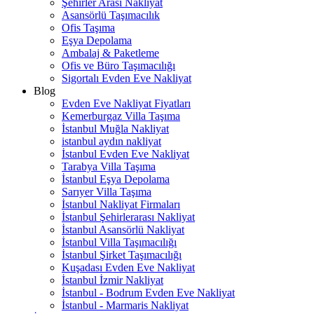
Şehirler Arası Nakliyat
Asansörlü Taşımacılık
Ofis Taşıma
Eşya Depolama
Ambalaj & Paketleme
Ofis ve Büro Taşımacılığı
Sigortalı Evden Eve Nakliyat
Blog
Evden Eve Nakliyat Fiyatları
Kemerburgaz Villa Taşıma
İstanbul Muğla Nakliyat
istanbul aydın nakliyat
İstanbul Evden Eve Nakliyat
Tarabya Villa Taşıma
İstanbul Eşya Depolama
Sarıyer Villa Taşıma
İstanbul Nakliyat Firmaları
İstanbul Şehirlerarası Nakliyat
İstanbul Asansörlü Nakliyat
İstanbul Villa Taşımacılığı
İstanbul Şirket Taşımacılığı
Kuşadası Evden Eve Nakliyat
İstanbul İzmir Nakliyat
İstanbul - Bodrum Evden Eve Nakliyat
İstanbul - Marmaris Nakliyat