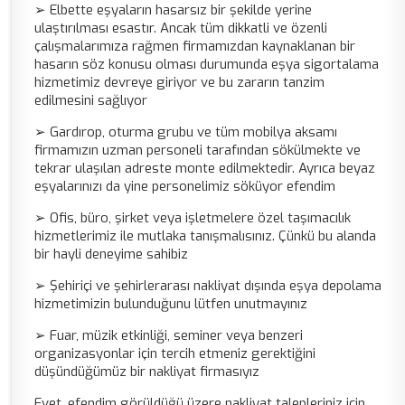
➢ Elbette eşyaların hasarsız bir şekilde yerine
ulaştırılması esastır. Ancak tüm dikkatli ve özenli
çalışmalarımıza rağmen firmamızdan kaynaklanan bir
hasarın söz konusu olması durumunda eşya sigortalama
hizmetimiz devreye giriyor ve bu zararın tanzim
edilmesini sağlıyor
➢ Gardırop, oturma grubu ve tüm mobilya aksamı
firmamızın uzman personeli tarafından sökülmekte ve
tekrar ulaşılan adreste monte edilmektedir. Ayrıca beyaz
eşyalarınızı da yine personelimiz söküyor efendim
➢ Ofis, büro, şirket veya işletmelere özel taşımacılık
hizmetlerimiz ile mutlaka tanışmalısınız. Çünkü bu alanda
bir hayli deneyime sahibiz
➢ Şehiriçi ve şehirlerarası nakliyat dışında eşya depolama
hizmetimizin bulunduğunu lütfen unutmayınız
➢ Fuar, müzik etkinliği, seminer veya benzeri
organizasyonlar için tercih etmeniz gerektiğini
düşündüğümüz bir nakliyat firmasıyız
Evet, efendim görüldüğü üzere nakliyat talepleriniz için