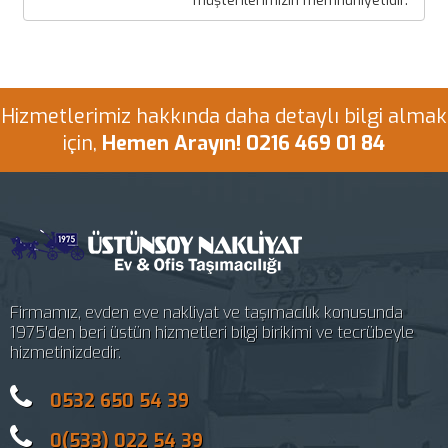
müşterilerimizin memnuniyetidir.
Hizmetlerimiz hakkında daha detaylı bilgi almak
için,
Hemen Arayın! 0216 469 01 84
Firmamız, evden eve nakliyat ve taşımacılık konusunda
1975'den beri üstün hizmetleri bilgi birikimi ve tecrübeyle
hizmetinizdedir.
0532 650 54 39
0(533) 022 54 39