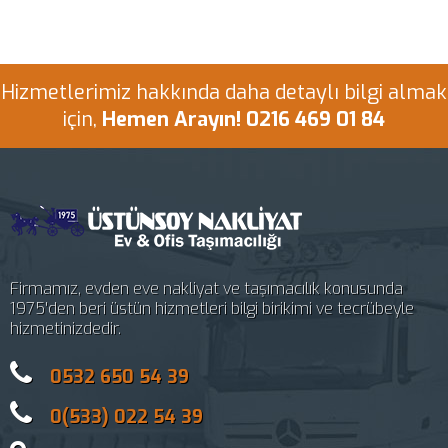
Hizmetlerimiz hakkında daha detaylı bilgi almak
için,
Hemen Arayın! 0216 469 01 84
Firmamız, evden eve nakliyat ve taşımacılık konusunda
1975'den beri üstün hizmetleri bilgi birikimi ve tecrübeyle
hizmetinizdedir.
0532 650 54 39
0(533) 022 54 39