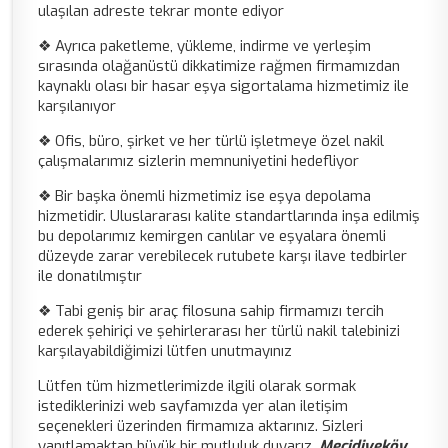
ulaşılan adreste tekrar monte ediyor
❖ Ayrıca paketleme, yükleme, indirme ve yerleşim
sırasında olağanüstü dikkatimize rağmen firmamızdan
kaynaklı olası bir hasar eşya sigortalama hizmetimiz ile
karşılanıyor
❖ Ofis, büro, şirket ve her türlü işletmeye özel nakil
çalışmalarımız sizlerin memnuniyetini hedefliyor
❖ Bir başka önemli hizmetimiz ise eşya depolama
hizmetidir. Uluslararası kalite standartlarında inşa edilmiş
bu depolarımız kemirgen canlılar ve eşyalara önemli
düzeyde zarar verebilecek rutubete karşı ilave tedbirler
ile donatılmıştır
❖ Tabi geniş bir araç filosuna sahip firmamızı tercih
ederek şehiriçi ve şehirlerarası her türlü nakil talebinizi
karşılayabildiğimizi lütfen unutmayınız
Lütfen tüm hizmetlerimizde ilgili olarak sormak
istediklerinizi web sayfamızda yer alan iletişim
seçenekleri üzerinden firmamıza aktarınız. Sizleri
yanıtlamaktan büyük bir mutluluk duyarız.
Mecidiyeköy