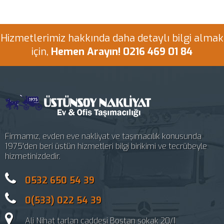
Hizmetlerimiz hakkında daha detaylı bilgi almak
için,
Hemen Arayın! 0216 469 01 84
Firmamız, evden eve nakliyat ve taşımacılık konusunda
1975'den beri üstün hizmetleri bilgi birikimi ve tecrübeyle
hizmetinizdedir.
0532 650 54 39
0(533) 022 54 39
Ali Nihat tarlan caddesi Bostan sokak 20/1